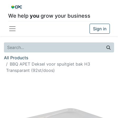
We help
you
grow your business
Sign in
All Products
BBQ APET Deksel voor spuitgiet bak H3
Transparant (92st/doos)